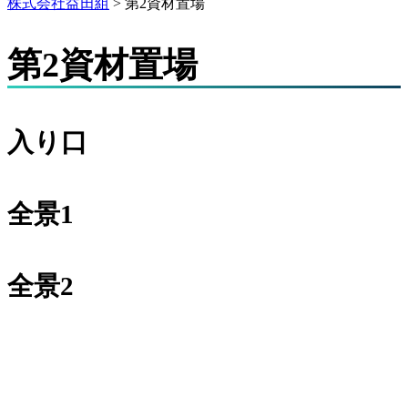
株式会社益田組
>
第2資材置場
第2資材置場
入り口
全景1
全景2